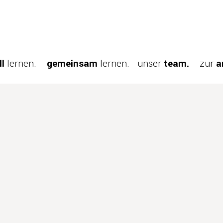
ll
lernen.
gemeinsam
lernen.
unser
team.
zur
a