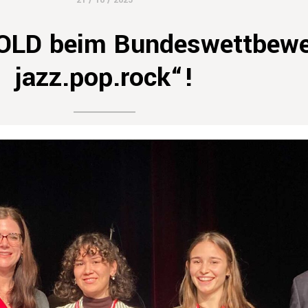
21 / 10 / 2025
LD beim Bundeswettbewe
jazz.pop.rock“!