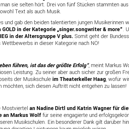
man sie selten hört. Drei von fünf Stücken stammten aus
owohl Text als auch Musik.
s und gab den beiden talentierten jungen Musikerinnen we
in GOLD in der Kategorie „singer.songwriter & more“
. 
G in der Altersgruppe V plus.
Somit geht der Bundess
s Wettbewerbs in dieser Kategorie nach NÖ!
ben führen, ist das der größte Erfolg“
, meint Markus Wo
osen Leistung. Zu seiner aber auch sicher zur großen Fre
seits der Musikschule
im Theaterkeller Haag
, wofür wi
möchten, sich diesen Auftritt nicht entgehen zu lassen!
 Mostviertel
an Nadine Dirtl und Katrin Wagner für di
e an Markus Wolf
für seine engagierte und erfolgsgekrön
nseren Musikschulen. Ein besonderer Dank gilt darüber hi
zung derartige Leistungen kaum möglich wären.