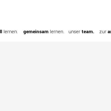
ll
lernen.
gemeinsam
lernen.
unser
team.
zur
a