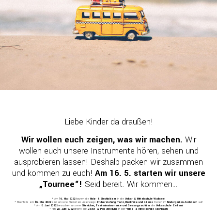
Liebe Kinder da draußen!
Wir wollen euch zeigen, was wir machen.
Wir
wollen euch unsere Instrumente hören, sehen und
ausprobieren lassen! Deshalb packen wir zusammen
und kommen zu euch!
Am 16. 5. starten wir unsere
„Tournee“!
Seid bereit. Wir kommen…
* Am
16. Mai 2022
touren die
Holz- & Blechbläser
in die
Volks- & Mittelschule Wallsee
!
* Ebenfalls am
16. Mai 2022
sind unsere Kleinsten unterwegs.
Früherziehung, Tanz, Blockflöte und Gitarre
treten im
Kindergarten Aschbach
auf!
* Am
8. Juni 2022
besuchen unsere
Streicher, Tasteninstrumente und Gesangsschüler
die
Volksschule Zeillern
!
* Am
23. Juni 2022
groovt die
Jazz- & Pop-Abteilung
in der
Volks- & Mittelschule Aschbach
!