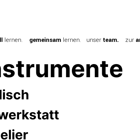
ll
lernen.
gemeinsam
lernen.
unser
team.
zur
a
nstrumente
lisch
werkstatt
elier