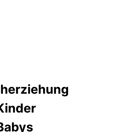
üherziehung
Kinder
 Babys